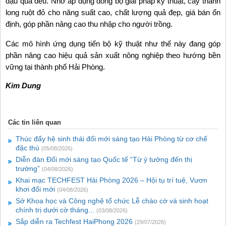
đậu quả đều. Nhờ áp dụng đồng bộ giải pháp kỹ thuật, cây thanh
long ruột đỏ cho năng suất cao, chất lượng quả đẹp, giá bán ổn
định, góp phần nâng cao thu nhập cho người trồng.
Các mô hình ứng dụng tiến bộ kỹ thuật như thế này đang góp
phần nâng cao hiệu quả sản xuất nông nghiệp theo hướng bền
vững tại thành phố Hải Phòng.
Kim Dung
Các tin liên quan
Thúc đẩy hệ sinh thái đổi mới sáng tạo Hải Phòng từ cơ chế
đặc thù
(05/08/2026)
Diễn đàn Đổi mới sáng tạo Quốc tế “Từ ý tưởng đến thị
trường”
(04/08/2026)
Khai mạc TECHFEST Hải Phòng 2026 – Hội tụ trí tuệ, Vươn
khơi đổi mới
(04/08/2026)
Sở Khoa học và Công nghệ tổ chức Lễ chào cờ và sinh hoạt
chính trị dưới cờ tháng...
(03/08/2026)
Sắp diễn ra Techfest HaiPhong 2026
(29/07/2026)