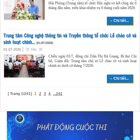
Hải Phòng (Trung tâm) tổ chức Hội nghị sơ kết công tác 6
tháng đầu năm, triển khai nhiệm vụ 6 tháng cuối năm 2026
Chi tiết...
Trung tâm Công nghệ thông tin và Truyền thông tổ chức Lễ chào cờ và
sinh hoạt chính...
(01/07/2026)
|
01-07-2026
Hits: 35
Chiều ngày 01/7, đồng chí Trần Thị Hà Giang, Bí thư Chi
bộ, Giám đốc Trung tâm chủ trì Lễ chào cờ và sinh hoạt
chính trị dưới cờ tháng 7/2026.
Chi tiết...
[ Trang 1/241]
1
2
3
4
...241