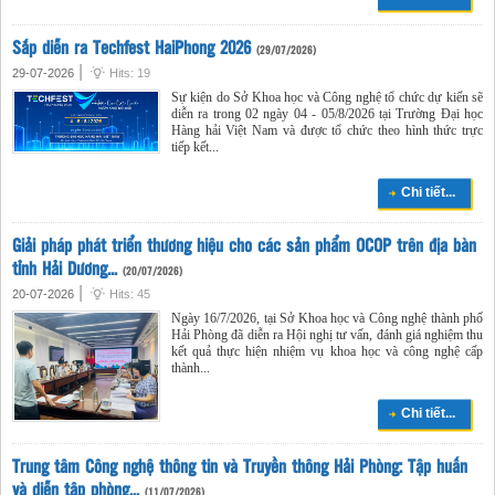
Sắp diễn ra Techfest HaiPhong 2026
(29/07/2026)
|
29-07-2026
Hits: 19
Sự kiện do Sở Khoa học và Công nghệ tổ chức dự kiến sẽ
diễn ra trong 02 ngày 04 - 05/8/2026 tại Trường Đại học
Hàng hải Việt Nam và được tổ chức theo hình thức trực
tiếp kết...
Chi tiết...
Giải pháp phát triển thương hiệu cho các sản phẩm OCOP trên địa bàn
tỉnh Hải Dương...
(20/07/2026)
|
20-07-2026
Hits: 45
Ngày 16/7/2026, tại Sở Khoa học và Công nghệ thành phố
Hải Phòng đã diễn ra Hội nghị tư vấn, đánh giá nghiệm thu
kết quả thực hiện nhiệm vụ khoa học và công nghệ cấp
thành...
Chi tiết...
Trung tâm Công nghệ thông tin và Truyền thông Hải Phòng: Tập huấn
và diễn tập phòng...
(11/07/2026)