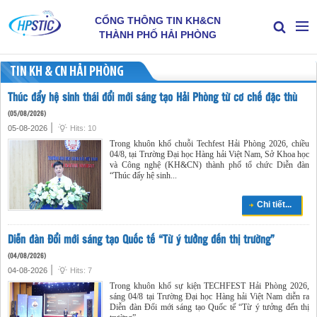
CỔNG THÔNG TIN KH&CN
THÀNH PHỐ HẢI PHÒNG
TIN KH & CN HẢI PHÒNG
Thúc đẩy hệ sinh thái đổi mới sáng tạo Hải Phòng từ cơ chế đặc thù
(05/08/2026)
|
05-08-2026
Hits: 10
Trong khuôn khổ chuỗi Techfest Hải Phòng 2026, chiều
04/8, tại Trường Đại học Hàng hải Việt Nam, Sở Khoa học
và Công nghệ (KH&CN) thành phố tổ chức Diễn đàn
“Thúc đẩy hệ sinh...
Chi tiết...
Diễn đàn Đổi mới sáng tạo Quốc tế “Từ ý tưởng đến thị trường”
(04/08/2026)
|
04-08-2026
Hits: 7
Trong khuôn khổ sự kiện TECHFEST Hải Phòng 2026,
sáng 04/8 tại Trường Đại học Hàng hải Việt Nam diễn ra
Diễn đàn Đổi mới sáng tạo Quốc tế “Từ ý tưởng đến thị