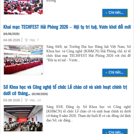
trường”
Chi tiết...
Khai mạc TECHFEST Hải Phòng 2026 – Hội tụ trí tuệ, Vươn khơi đổi mới
(04/08/2026)
|
04-08-2026
Hits: 7
Sáng 04/8, tại Trường Đại học Hàng hải Việt Nam, Sở
Khoa học và Công nghệ (KH&CN) Hải Phòng chủ trì tổ
chức khai mạc TECHFEST Hải Phòng 2026 với chủ đề
“Hội tụ trí tuệ - Vươn...
Chi tiết...
Sở Khoa học và Công nghệ tổ chức Lễ chào cờ và sinh hoạt chính trị
dưới cờ tháng...
(03/08/2026)
|
03-08-2026
Hits: 14
Sáng 03/8, Đảng ủy Sở Khoa học và Công nghệ
(KH&CN) tổ chức Lễ chào cờ và sinh hoạt chính trị dưới
cờ tháng 8 năm 2026. Tham dự buổi lễ có các đồng chí lãnh
đạo Sở, các đảng...
Chi tiết...