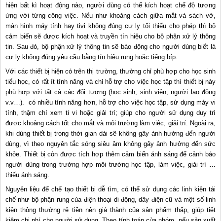
hiện bất kì hoạt động nào, người dùng có thể kích hoạt chế độ tương
ứng với từng công việc. Nếu như khoảng cách giữa mắt và sách vở,
màn hình máy tính hay tivi không đúng cự ly tối thiểu cho phép thì bộ
cảm biến sẽ được kích hoạt và truyền tín hiệu cho bộ phận xử lý thông
tin. Sau đó, bộ phận xử lý thông tin sẽ báo động cho người dùng biết là
cự ly không đúng yêu cầu bằng tín hiệu rung hoặc tiếng bíp.
Với các thiết bị hiện có trên thị trường, thường chỉ phù hợp cho học sinh
tiểu học, có rất ít tính năng và chỉ hỗ trợ cho việc học tập thì thiết bị này
phù hợp với tất cả các đối tượng (học sinh, sinh viên, người lao động
v.v…). có nhiều tính năng hơn, hỗ trợ cho việc học tập, sử dụng máy vi
tính, thậm chí xem ti vi hoặc giải trí; giúp cho người sử dụng duy trì
được khoảng cách tốt cho mắt và môi trường làm việc, giải trí. Ngoài ra,
khi dùng thiết bị trong thời gian dài sẽ không gây ảnh hưởng đến người
dùng, vì theo nguyên tắc sóng siêu âm không gây ảnh hưởng đến sức
khỏe. Thiết bị còn được tích hợp thêm cảm biến ánh sáng để cảnh báo
người dùng trong trường hợp môi trường học tập, làm việc, giải trí …
thiếu ánh sáng.
Nguyên liệu để chế tạo thiết bị dễ tìm, có thể sử dụng các linh kiện tái
chế như bộ phận rung của điện thoại di động, dây điện cũ và một số linh
kiện thông thường rẻ tiền nên giá thành của sản phẩm thấp, giúp tiết
kiệm chi phí cho người sử dụng. Theo tính toán của nhóm, nếu sản xuất