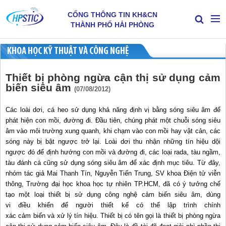
CỔNG THÔNG TIN KH&CN
THÀNH PHỐ HẢI PHÒNG
KHOA HỌC KỸ THUẬT VÀ CÔNG NGHỆ
Thiết bị phòng ngừa cận thị sử dụng cảm
biến siêu âm
(07/08/2012)
Các loài dơi, cá heo sử dụng khả năng định vị bằng sóng siêu âm để
phát hiện con mồi, đường đi. Đầu tiên, chúng phát một chuỗi sóng siêu
âm vào môi trường xung quanh, khi chạm vào con mồi hay vật cản, các
sóng này bị bật ngược trở lại. Loài dơi thu nhận những tín hiệu dội
ngược đó để định hướng con mồi và đường đi, các loại rada, tàu ngầm,
tàu đánh cá cũng sử dụng sóng siêu âm để xác định mục tiêu. Từ đây,
nhóm tác giả Mai Thanh Tín, Nguyễn Tiến Trung, SV khoa Điện tử viễn
thông, Trường đại học khoa học tự nhiên TP.HCM, đã có ý tưởng chế
tạo một loại thiết bị sử dụng công nghệ cảm biến siêu âm, dùng
vi điều khiển để người thiết kế có thể lập trình chính
xác cảm biến và xử lý tín hiệu. Thiết bị có tên gọi là thiết bị phòng ngừa