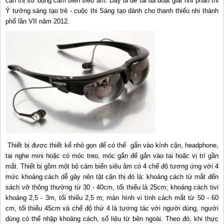
cận thị sử dụng cảm biến siêu âm. Đây là đề tài đã đoạt giải nhì phần thi
Ý tưởng sáng tạo trẻ - cuộc thi Sáng tạo dành cho thanh thiếu nhi thành
phố lần VII năm 2012.
Thiết bị được thiết kế nhỏ gọn để có thể gắn vào kính cận, headphone,
tai nghe mini hoặc có móc treo, móc gắn để gắn vào tai hoặc vị trí gần
mắt. Thiết bị gồm một bộ cảm biến siêu âm có 4 chế độ tương ứng với 4
mức khoảng cách dễ gây nên tật cận thị đó là: khoảng cách từ mắt đến
sách vở thông thường từ 30 - 40cm, tối thiểu là 25cm; khoảng cách tivi
khoảng 2,5 - 3m, tối thiểu 2,5 m; màn hình vi tính cách mắt từ 50 - 60
cm, tối thiểu 45cm và chế độ thứ 4 là tương tác với người dùng, người
dùng có thể nhập khoảng cách, số liệu từ bên ngoài. Theo đó, khi thực