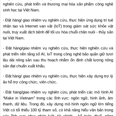
nghiên cứu, phát triển và thương mại hóa sản phẩm công nghệ
sinh học tại Việt Nam.
- Đặt hàng/ giao nhiệm vụ nghiên cứu, thực hiện ứng dụng trí tuệ
nhân tạo và Internet vạn vật (IoT) trong giám sát sức khỏe vật
nuôi, truy xuất dịch bệnh để tối ưu hóa chuỗi chăn nuôi - thủy sản
tại Việt Nam.
- Đặt hàng/giao nhiệm vụ nghiên cứu, thực hiện nghiên cứu và
phát triển nền tảng số AI, IoT trong công nghệ bảo quản giữ tươi
lâu dài nông sản sau thu hoạch nhằm ổn định chất lượng nông
sản đạt chuẩn xuất khẩu.
- Đặt hàng/ giao nhiệm vụ nghiên cứu, thực hiện xây dựng trợ lý
ảo hỗ trợ công chức, viên chức.
- Đặt hàng/giao nhiệm vụ nghiên cứu, phát triển các mô hình AI
“Make in Vietnam” trong các lĩnh vực: ngôn ngữ, hình ảnh, âm
thanh, dữ liệu. Trong đó, xây dựng mô hình ngôn ngữ lớn tiếng
Việt có tối thiểu 100 tỷ tham số, có khả năng hiểu văn bản trong
các lĩnh vực như: pháp luật, tài chính - kế toán, thuế, nông