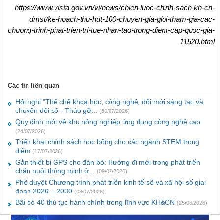
https://www.vista.gov.vn/vi/news/chien-luoc-chinh-sach-kh-cn-
dmst/ke-hoach-thu-hut-100-chuyen-gia-gioi-tham-gia-cac-
chuong-trinh-phat-trien-tri-tue-nhan-tao-trong-diem-cap-quoc-gia-
11520.html
Các tin liên quan
Hội nghị "Thể chế khoa học, công nghệ, đổi mới sáng tạo và
chuyển đổi số - Tháo gỡ...
(30/07/2026)
Quy định mới về khu nông nghiệp ứng dụng công nghệ cao
(24/07/2026)
Triển khai chính sách học bổng cho các ngành STEM trọng
điểm
(17/07/2026)
Gắn thiết bị GPS cho đàn bò: Hướng đi mới trong phát triển
chăn nuôi thông minh ở...
(09/07/2026)
Phê duyệt Chương trình phát triển kinh tế số và xã hội số giai
đoạn 2026 – 2030
(03/07/2026)
Bãi bỏ 40 thủ tục hành chính trong lĩnh vực KH&CN
(25/06/2026)