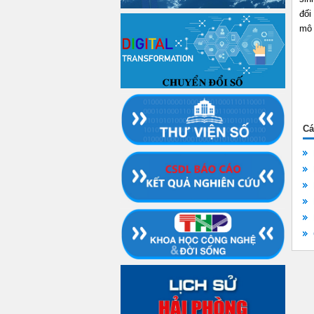
đối
mô 
Cá