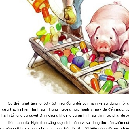
Cụ thể, phạt tiền từ 50 - 60 triệu đồng đối với hành vi sử dụng mỗ
y cứu trách nhiệm hình sự. Trong trường hợp hành vi này đã đến mức t
n hành tố tụng có quyết định không khởi tố vụ án hình sự thì mức phạt được
Bên cạnh đó, Nghị định cũng quy định hành vi sử dụng thức ăn chăn nu
h trưởng sẽ bị xử phạt như sau: phạt tiền từ 01 - 03 triệu đồng đối với chăn