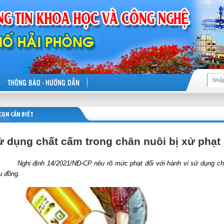
THÔNG BÁO - HƯỚNG DẪN
CON CẦN BIẾT
ử dụng chất cấm trong chăn nuôi bị xử phạt
ị định 14/2021/NĐ-CP nêu rõ mức phạt đối với hành vi sử dụng chất c
ệu đồng.