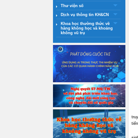
Thư viện số
Dịch vụ thông tin KH&CN
Khoa học thường thức về
hàng không học và khoảng
không vũ trụ
tru
tiế
sin