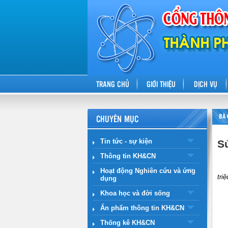
TRANG CHỦ
GIỚI THIỆU
DỊCH VỤ
CHUYÊN MỤC
BÀ 
Tin tức - sự kiện
S
Thông tin KH&CN
Ngh
Hoạt động Nghiên cứu và ứng
tri
dụng
Khoa học và đời sống
Ấn phẩm thông tin KH&CN
Thống kê KH&CN